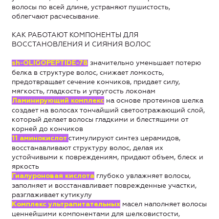
волосы по всей длине, устраняют пушистость,
облегчают расчесывание.
КАК РАБОТАЮТ КОМПОНЕНТЫ ДЛЯ
ВОССТАНОВЛЕНИЯ И СИЯНИЯ ВОЛОС
значительно уменьшает потерю
sh-OLIGOPEPTIDE-78
белка в структуре волос, снижает ломкость,
предотвращает сечение кончиков, придает силу,
мягкость, гладкость и упругость локонам
на основе протеинов шелка
Ламинирующий комплекс
создает на волосах тончайший светоотражающий слой,
который делает волосы гладкими и блестящими от
корней до кончиков
стимулируют синтез церамидов,
11 аминокислот
восстанавливают структуру волос, делая их
устойчивыми к повреждениям, придают объем, блеск и
яркость
глубоко увлажняет волосы,
Гиалуроновая кислота
заполняет и восстанавливает поврежденные участки,
разглаживает кутикулу
масел наполняет волосы
Комплекс ультрапитательных
ценнейшими компонентами для шелковистости,