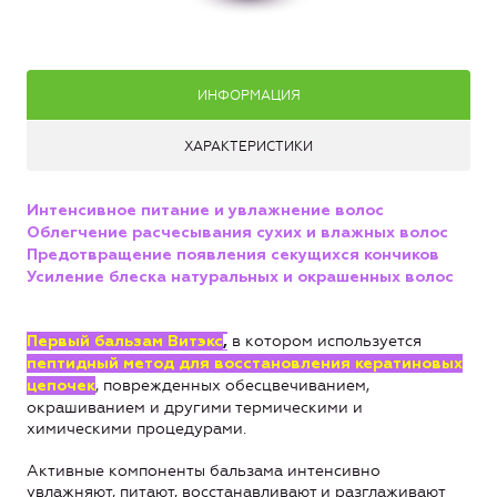
ИНФОРМАЦИЯ
ХАРАКТЕРИСТИКИ
Интенсивное питание и увлажнение волос
Облегчение расчесывания сухих и влажных волос
Предотвращение появления секущихся кончиков
Усиление блеска натуральных и окрашенных волос
в котором используется
Первый бальзам Витэкс
,
пептидный метод для восстановления кератиновых
, поврежденных обесцвечиванием,
цепочек
окрашиванием и другими термическими и
химическими процедурами.
Активные компоненты бальзама интенсивно
увлажняют, питают, восстанавливают и разглаживают