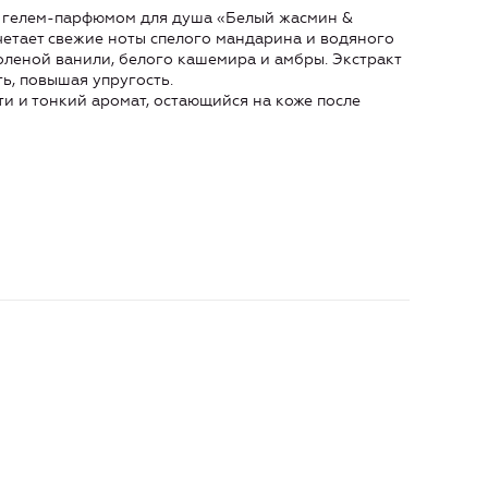
 с гелем-парфюмом для душа «Белый жасмин &
четает свежие ноты спелого мандарина и водяного
леной ванили, белого кашемира и амбры. Экстракт
ть, повышая упругость.
ти и тонкий аромат, остающийся на коже после