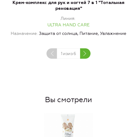
Крем-комплекс для рук и ногтей 7 в 1 "Тотальная
М
реновация"
Линия
ULTRA HAND CARE
Назначение
Защита от солнца, Питание, Увлажнение
1
изиз
6
Вы смотрели