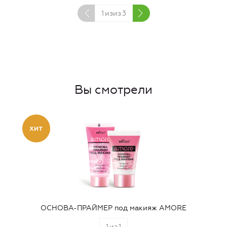
1
изиз
3
Вы смотрели
ОСНОВА-ПРАЙМЕР под макияж AMORE
1
из
1