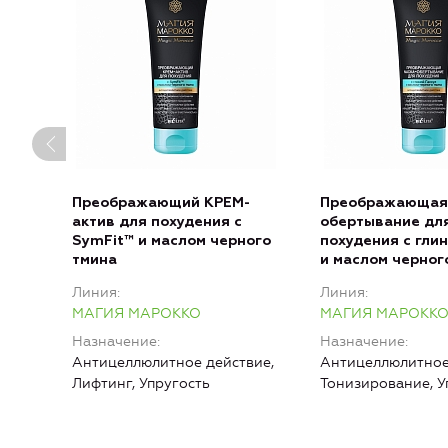
Преображающий КРЕМ-
Преображающая
актив для похудения с
обертывание дл
SymFit™ и маслом черного
похудения с глин
тмина
и маслом черног
Линия
Линия
МАГИЯ МАРОККО
МАГИЯ МАРОКК
Назначение
Назначение
Антицеллюлитное действие,
Антицеллюлитное
Лифтинг, Упругость
Тонизирование, У