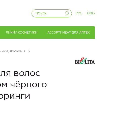
РУС
ENG
ЛИНИИ КОСМЕТИКИ
АССОРТИМЕНТ ДЛЯ АПТЕК
ники, лосьоны
я волос
ом чёрного
моринги