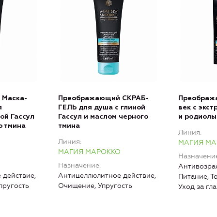
 Маска-
Преображающий СКРАБ-
Преображ
я
ГЕЛЬ для душа с глиной
век с экс
ой Гассул
Гассул и маслом черного
и родиолы
о тмина
тмина
Линия
Линия
МАГИЯ МА
О
МАГИЯ МАРОККО
Назначени
Назначение
Антивозрас
 действие,
Антицеллюлитное действие,
Питание, Т
пругость
Очищение, Упругость
Уход за гл