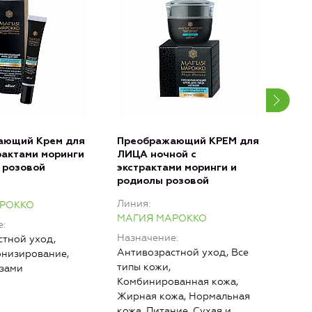
ающий Крем для
Преображающий КРЕМ для
Пре
трактами моринги
ЛИЦА ночной с
пили
 розовой
экстрактами моринги и
Гасс
родиолы розовой
мор
Линия
Лин
РОККО
МАГИЯ МАРОККО
МАГ
е
Назначение
Наз
тной уход,
Антивозрастной уход, Все
Ком
онизирование,
типы кожи,
Жир
азами
Комбинированная кожа,
кожа
Жирная кожа, Нормальная
чувс
кожа, Питание, Сухая и