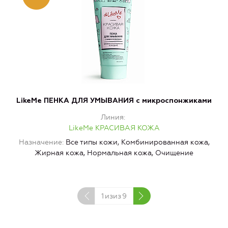
LikeMe ПЕНКА ДЛЯ УМЫВАНИЯ с микроспонжиками
L
Линия
LikeMe КРАСИВАЯ КОЖА
Назначение
Все типы кожи, Комбинированная кожа,
Н
Жирная кожа, Нормальная кожа, Очищение
1
изиз
9