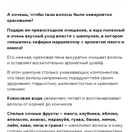
А хочешь, чтобы твои волосы были невероятно
красивыми?
Подари им превосходное очищение, а еще полезный
и очень вкусный уход вместе с шампунем, в котором
смешались зефирки маршмеллоу с ароматом манго и
кокоса!
Его нежная, кремовая пена аккуратно очищает волосы
и оставляет восхитительно ароматный шлейф.
В этом шампуне столько ухаживающих компонентов,
что твои волосы непременно порадуют тебя своим
здоровьем, гладкостью, шелковистостью и красивым
сиянием.
увлажняет, питает и восстанавливает
Кокосовая вода
волосы от корней до кончиков.
Спелые сочные фрукты – манго, к
лубника, яблоко,
апельсин, ананас, маракуйя, гуава, банан, лимон,
наполняют волосы и кожу
лайм, киви, личи и гранат –
головы необходимыми витаминами, микроэлементами,