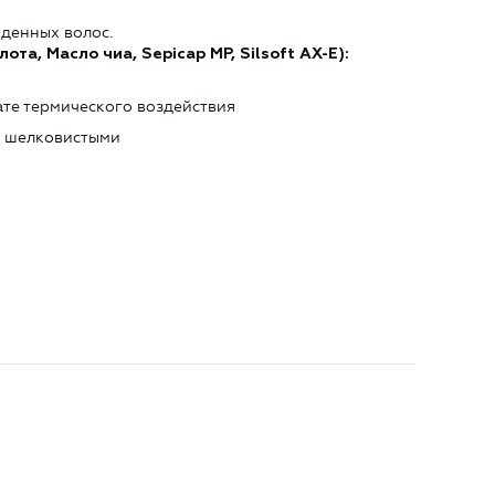
жденных волос.
ота, Масло чиа, Sepicap MP, Silsoft AX-Е
):
ате термического воздействия
о шелковистыми