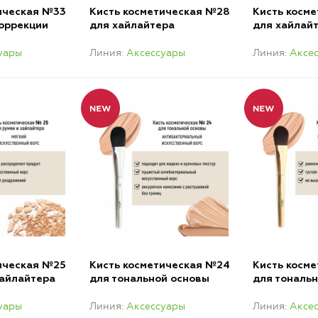
ическая №33
Кисть косметическая №28
Кисть косм
коррекции
для хайлайтера
для хайлай
с
антибактериальный ворс
ворс
уары
Линия
Аксессуары
Линия
Аксе
ическая №25
Кисть косметическая №24
Кисть косм
хайлайтера
для тональной основы
для тональ
с
антибактериальный ворс
обычный во
уары
Линия
Аксессуары
Линия
Аксе