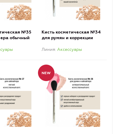
етическая №35
Кисть косметическая №34
тера обычный
для румян и коррекции
антибактериальный ворс
ссуары
Линия
Аксессуары