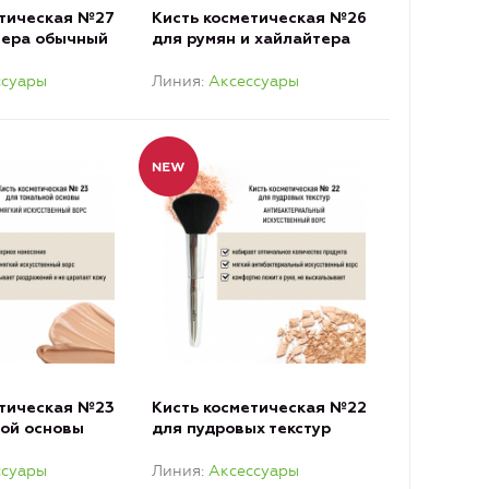
етическая №27
Кисть косметическая №26
тера обычный
для румян и хайлайтера
антибактериальный ворс
ссуары
Линия
Аксессуары
етическая №23
Кисть косметическая №22
ной основы
для пудровых текстур
рс
антибактериальный ворс
ссуары
Линия
Аксессуары