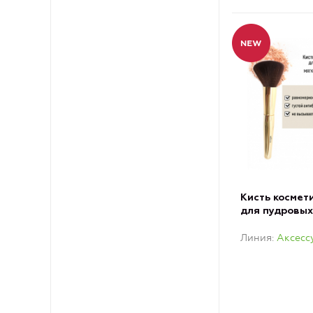
Кисть космет
для пудровых
обычный вор
Линия
Аксесс