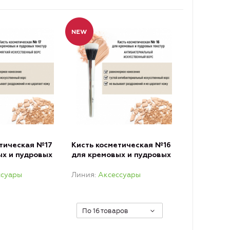
етическая №17
Кисть косметическая №16
ых и пудровых
для кремовых и пудровых
ычный ворс
текстур
ссуары
Линия
Аксессуары
антибактериальный ворс
По 16 товаров