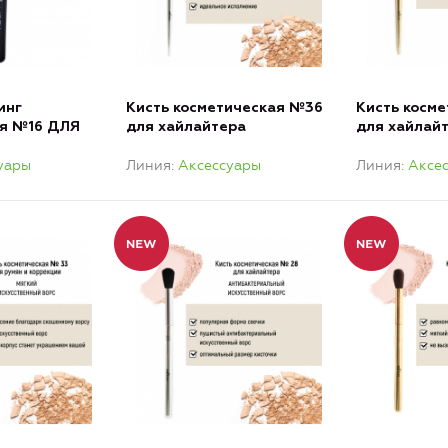
инг
Кисть косметическая №36
Кисть косм
ая №16 ДЛЯ
для хайлайтера
для хайлай
 ПУДРОВЫХ
антибактериальный ворс
ворс
уары
Линия
Аксессуары
Линия
Аксе
нный ворс)