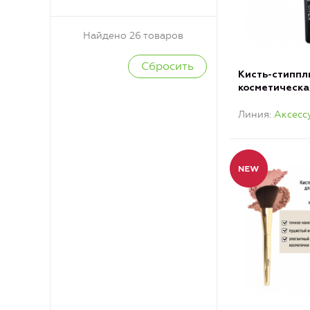
Найдено 26 товаров
Кисть-стиппл
косметическ
КРЕМОВЫХ и
Линия
Аксесс
ТЕКСТУР
(гипоаллерге