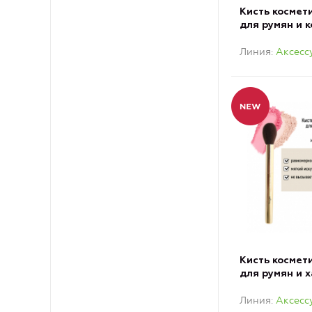
Кисть космет
для румян и 
обычный вор
Линия
Аксесс
Кисть космет
для румян и 
обычный вор
Линия
Аксесс