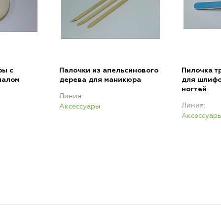
ры с
Палочки из апельсинового
Пилочка т
иалом
дерева для маникюра
для шлифо
ногтей
Линия
Линия
Аксессуары
Аксессуар