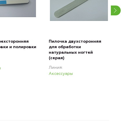
рехсторонняя
Пилочка двухсторонняя
Пил
вки и полировки
для обработки
для
натуральных ногтей
иск
(серая)
нат
(чер
Линия
ы
Лин
Аксессуары
Акс