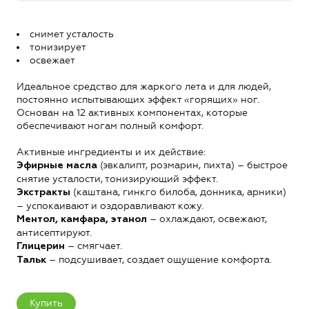
снимет усталость
тонизирует
освежает
Идеальное средство для жаркого лета и для людей,
постоянно испытывающих эффект «горящих» ног.
Основан на 12 активных компонентах, которые
обеспечивают ногам полный комфорт.
Активные ингредиенты и их действие:
(эвкалипт, розмарин, пихта) – быстрое
Эфирные масла
снятие усталости, тонизирующий эффект.
(каштана, гинкго билоба, донника, арники)
Экстракты
– успокаивают и оздоравливают кожу.
– охлаждают, освежают,
Ментол, камфара, этанол
антисептируют.
– смягчает.
Глицерин
– подсушивает, создает ощущение комфорта.
Тальк
Купить