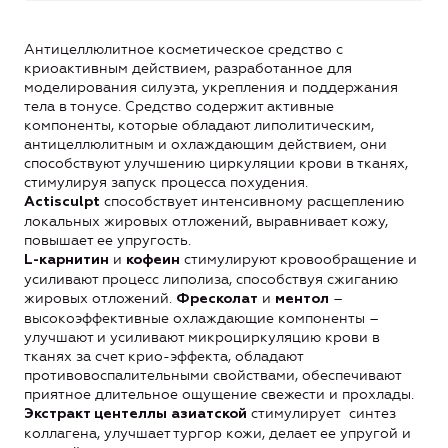
Антицеллюлитное косметическое средство с
криоактивным действием, разработанное для
моделирования силуэта, укрепления и поддержания
тела в тонусе. Средство содержит активные
компоненты, которые обладают липолитическим,
антицеллюлитным и охлаждающим действием, они
способствуют улучшению циркуляции крови в тканях,
стимулируя запуск процесса похудения.
способствует интенсивному расщеплению
Actisculpt
локальных жировых отложений, выравнивает кожу,
повышает ее упругость.
и
стимулируют кровообращение и
L-карнитин
кофеин
усиливают процесс липолиза, способствуя сжиганию
жировых отложений.
и
–
Фресколат
ментол
высокоэффективные охлаждающие компоненты –
улучшают и усиливают микроциркуляцию крови в
тканях за счет крио-эффекта, обладают
противовоспалительными свойствами, обеспечивают
приятное длительное ощущение свежести и прохлады.
стимулирует синтез
Экстракт центеллы азиатской
коллагена, улучшает тургор кожи, делает ее упругой и