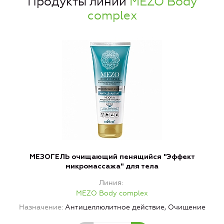
Продукты линии
MEZO Body
complex
МЕЗОГЕЛЬ очищающий пенящийся "Эффект
микромассажа" для тела
Линия
MEZO Body complex
Н
Назначение
Антицеллюлитное действие, Очищение