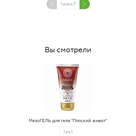
1
изиз
7
Вы смотрели
МезоГЕЛЬ для тела "Плоский живот"
1
из
1