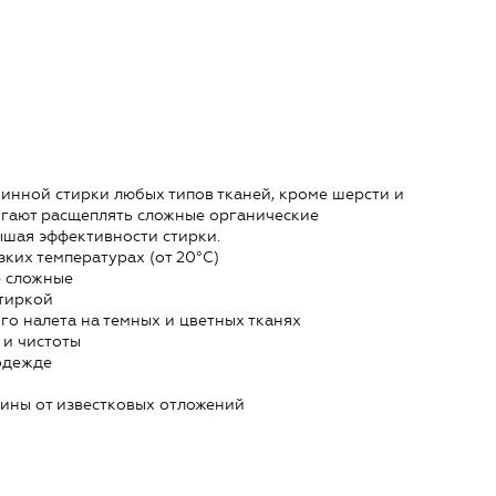
инной стирки любых типов тканей, кроме шерсти и
огают расщеплять сложные органические
вышая эффективности стирки.
ких температурах (от 20°С)
е сложные
стиркой
го налета на темных и цветных тканях
 и чистоты
 одежде
ины от известковых отложений