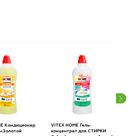
ME Кондиционер
VITEX HOME Гель-
VIT
 «Золотой
концентрат для СТИРКИ
ПОС