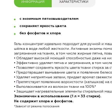
ИНФОРМАЦИЯ
ХАРАКТЕРИСТИКИ
с энзимным пятновыводителем
сохраняет яркость цвета
без фосфатов и хлора
Гель-концентрат идеально подходит для ручной и маш
шёлка в воде любой жесткости. Активные энзимы пом
загрязнения на тканях, в том числе жирные пятна, по
• Обладает высокой моющей способностью даже на низ
• Эффективно удаляет пятна и загрязнения, в том числ
• Позволяет сохранять яркость цвета ткани стирка за 
• Предотвращает вымывание цвета и появление белесо
• Удаляет неприятные запахи, придает аромат свежести
• Препятствует появлению ворсистости (катышков) на
• Выполаскивается из волокон ткани на 100%*
• Защищает нагревательные элементы стиральной маш
Экономичен в использовании (1 л = 33 стирки).
Не содержит хлора и фосфатов.
*Зависит от режима полоскания