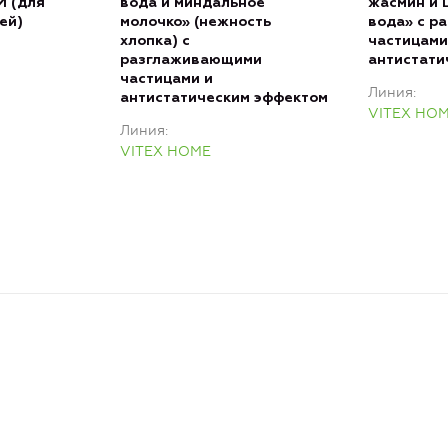
 (для
вода и миндальное
жасмин и 
ей)
молочко» (нежность
вода» с р
хлопка) с
частицами
разглаживающими
антистати
частицами и
Линия
антистатическим эффектом
VITEX HO
Линия
VITEX HOME