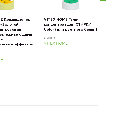
ME Кондиционер
VITEX HOME Гель-
VIT
 «Золотой
концентрат для СТИРКИ
ПОС
цитрусовая
Color (для цветного белья)
гли
азглаживающими
Линия
Лин
 и
VITEX HOME
VIT
ческим эффектом
ME