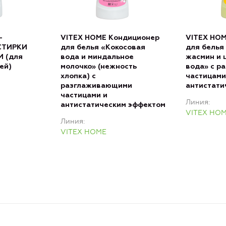
-
VITEX HOME Кондиционер
VITEX HO
 СТИРКИ
для белья «Кокосовая
для белья
 (для
вода и миндальное
жасмин и 
ей)
молочко» (нежность
вода» с р
хлопка) с
частицами
разглаживающими
антистати
частицами и
Линия
антистатическим эффектом
VITEX HO
Линия
VITEX HOME