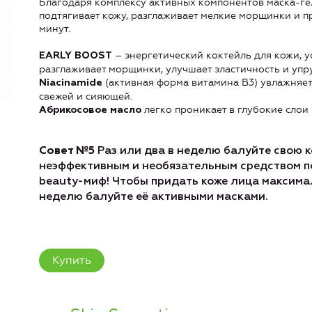
Благодаря комплексу активных компонентов маска-гел
подтягивает кожу, разглаживает мелкие морщинки и п
минут.
– энергетический коктейль для кожи, ус
EARLY BOOST
разглаживает морщинки, улучшает эластичность и упру
(активная форма витамина В3) увлажняет 
Niacinamide
свежей и сияющей.
легко проникает в глубокие слои 
Абрикосовое масло
Совет №5
Раз или два в неделю балуйте свою 
неэффективным и необязательным средством по
beauty-миф! Чтобы придать коже лица максима
неделю балуйте её активными масками.
Купить