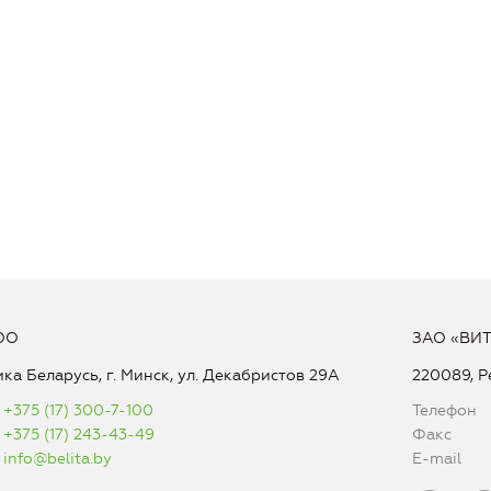
ОО
ЗАО «ВИ
ка Беларусь, г. Минск, ул. Декабристов 29А
220089, Р
+375 (17) 300-7-100
Телефон
+375 (17) 243-43-49
Факс
info@belita.by
E-mail