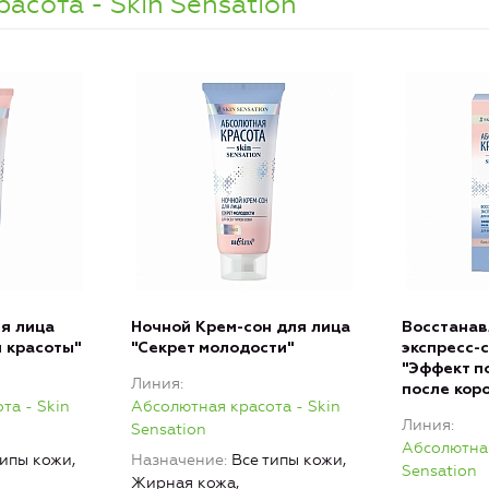
асота - Skin Sensation
я лица
Ночной Крем-сон для лица
Восстана
 красоты"
"Секрет молодости"
экспресс-
"Эффект п
Линия
после кор
та - Skin
Абсолютная красота - Skin
Линия
Sensation
Абсолютная
типы кожи,
Назначение
Все типы кожи,
Sensation
Жирная кожа,