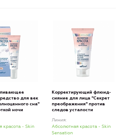
вливающее
Корректирующий флюид-
средство для век
сияние для лица "Секрет
олноценного сна"
преображения" против
откой ночи
следов усталости
Линия
 красота - Skin
Абсолютная красота - Skin
Sensation