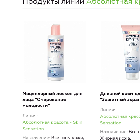
Продукты линии
Абсолютная кр
Мицеллярный лосьон для
Дневной крем дл
лица "Очарование
"Защитный экран
молодости"
Линия
Линия
Абсолютная красо
Абсолютная красота - Skin
Sensation
Sensation
Назначение
Все 
Назначение
Все типы кожи,
Жирная кожа,