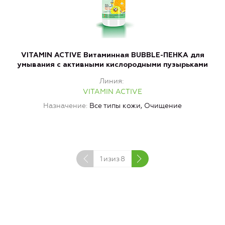
VITAMIN ACTIVE Витаминная BUBBLE-ПЕНКА для
V
умывания с активными кислородными пузырьками
д
Линия
VITAMIN ACTIVE
Назначение
Все типы кожи, Очищение
1
изиз
8