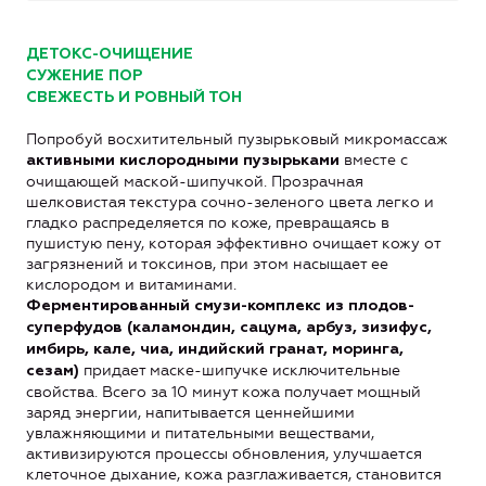
ДЕТОКС-ОЧИЩЕНИЕ
СУЖЕНИЕ ПОР
СВЕЖЕСТЬ И РОВНЫЙ ТОН
Попробуй восхитительный пузырьковый микромассаж
вместе с
активными кислородными пузырьками
очищающей маской-шипучкой. Прозрачная
шелковистая текстура сочно-зеленого цвета легко и
гладко распределяется по коже, превращаясь в
пушистую пену, которая эффективно очищает кожу от
загрязнений и токсинов, при этом насыщает ее
кислородом и витаминами.
Ферментированный смузи-комплекс из плодов-
суперфудов (каламондин, сацума, арбуз, зизифус,
имбирь, кале, чиа, индийский гранат, моринга,
придает маске-шипучке исключительные
сезам)
свойства. Всего за 10 минут кожа получает мощный
заряд энергии, напитывается ценнейшими
увлажняющими и питательными веществами,
активизируются процессы обновления, улучшается
клеточное дыхание, кожа разглаживается, становится