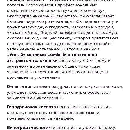
который используется в профессиональных
косметических салонах для ухода за кожей рук.
Благодаря уникальным свойствам, он обеспечивает
быстрые видимые результаты, чтобы надолго вернуть
коже превосходную гладкость, мягкость и молодой,
ухоженный вид. Жидкий парафин создает невесомую
окклюзивную дышащую пленку, которая препятствует
пересушиванию, и кожа длительное время остаётся
увлажненной, напитанной, мягкой и нежной.
«Умный» комплекс
Lumiskin
в сочетании с
способствует быстрому и
экстрактом толокнянки
заметному выравниванию общего тона кожи,
устранению пигментации, чтобы руки выглядели
красивыми и ухоженными.
снимает раздражение и покраснение кожи,
D
-пантенол
улучшает процессы восстановления, способствует
заживлению микротрещин.
восполняет запасы влаги в
Гиалуроновая кислота
клетках, препятствуя обезвоживанию кожи и
появлению признаков увядания.
активно питает и увлажняет кожу,
Виноград (масло)