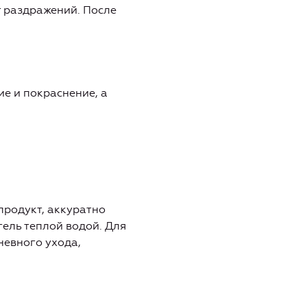
т раздражений. После
ие и покраснение, а
продукт, аккуратно
гель теплой водой. Для
невного ухода,