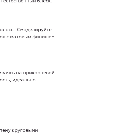
т естественный блеск.
волосы. Смоделируйте
сок с матовым финишем
иваясь на прикорневой
кость, идеально
 пену круговыми