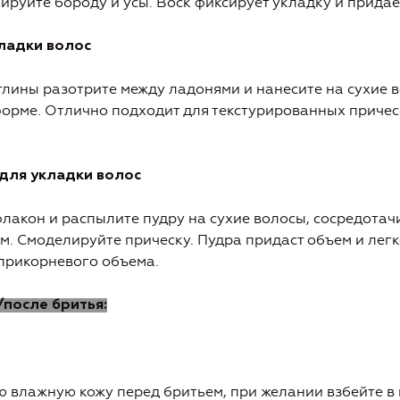
руйте бороду и усы. Воск фиксирует укладку и придае
кладки волос
лины разотрите между ладонями и нанесите на сухие 
форме. Отлично подходит для текстурированных приче
для укладки волос
лакон и распылите пудру на сухие волосы, сосредотач
см. Смоделируйте прическу. Пудра придаст объем и лег
прикорневого объема.
/после бритья:
ю влажную кожу перед бритьем, при желании взбейте в