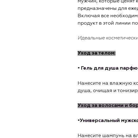
мужчин, которые ценят 
предназначены
для еже
Включая все необходимы
продукт в этой линии п
Идеальные косметически
Уход за телом:
• Гель для душа парф
Нанесите на влажную ко
душа, очищая и тонизир
Уход за волосами и бо
•Универсальный мужск
Нанесите шампунь на вл