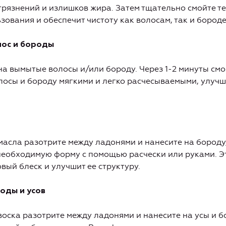
агрязнений и излишков жира. Затем тщательно смойте т
зования и обеспечит чистоту как волосам, так и бороде
лос и бороды
а вымытые волосы и/или бороду. Через 1-2 минуты смо
осы и бороду мягкими и легко расчесываемыми, улучша
асла разотрите между ладонями и нанесите на бороду
необходимую форму с помощью расчески или руками. Э
вый блеск и улучшит ее структуру.
роды и усов
оска разотрите между ладонями и нанесите на усы и 