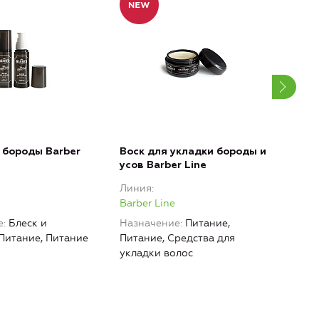
 бороды Barber
Воск для укладки бороды и
Мат
усов Barber Line
воло
Линия
Лин
Barber Line
Barb
е
Блеск и
Назначение
Питание,
Наз
 Питание, Питание
Питание, Средства для
укла
укладки волос