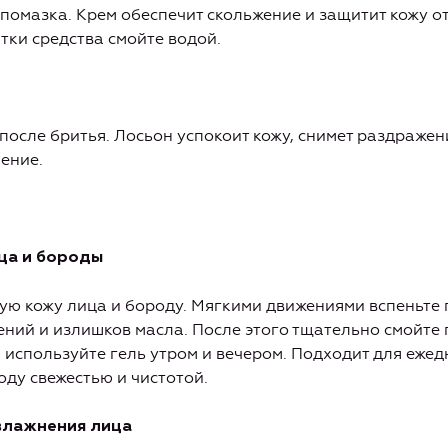
омазка. Крем обеспечит скольжение и защитит кожу о
тки средства смойте водой.
после бритья. Лосьон успокоит кожу, снимет раздражен
ение.
ица и бороды
ую кожу лица и бороду. Мягкими движениями вспеньте 
ений и излишков масла. После этого тщательно смойте 
используйте гель утром и вечером. Подходит для ежед
оду свежестью и чистотой.
увлажнения лица