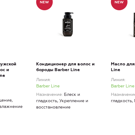
мужской
Кондиционер для волос и
Масло для
ос и
бороды Barber Line
Line
ine
Линия
Линия
Barber Line
Barber Line
Назначение
Блеск и
Назначени
ение,
гладкость, Укрепление и
гладкость,
Увлажнение
восстановление