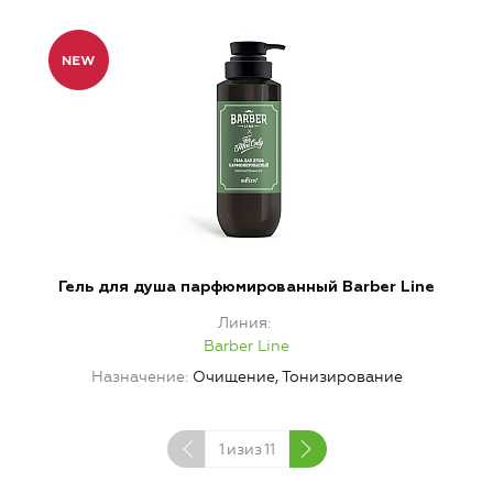
Гель для душа парфюмированный Barber Line
Линия
Barber Line
Назначение
Очищение, Тонизирование
Н
1
изиз
11