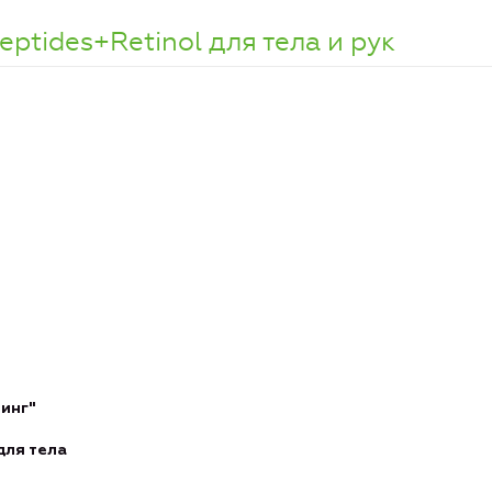
eptides+Retinol для тела и рук
инг"
для тела