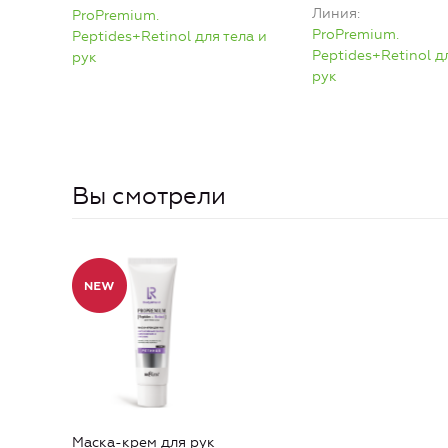
Линия
ProPremium.
ProPremium.
Peptides+Retinol для тела и
Peptides+Retinol д
рук
рук
Вы смотрели
Маска-крем для рук