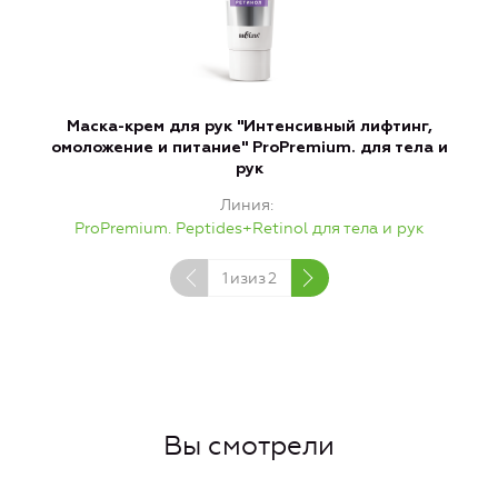
Маска-крем для рук "Интенсивный лифтинг,
К
омоложение и питание" ProPremium. для тела и
рук
Линия
ProPremium. Peptides+Retinol для тела и рук
1
изиз
2
Вы смотрели