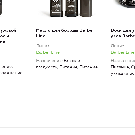
мужской
Масло для бороды Barber
Воск для 
ос и
Line
усов Barbe
ine
Линия
Линия
Barber Line
Barber Line
Назначение
Блеск и
Назначени
ение,
гладкость, Питание, Питание
Питание, С
Увлажнение
укладки во