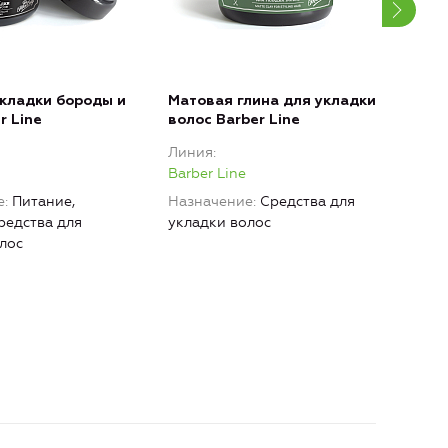
укладки бороды и
Матовая глина для укладки
Жид
r Line
волос Barber Line
укла
Линия
Лин
Barber Line
Barb
е
Питание,
Назначение
Средства для
Наз
редства для
укладки волос
укла
лос