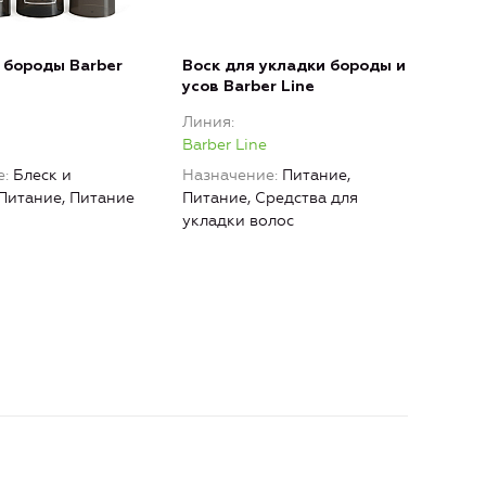
 бороды Barber
Воск для укладки бороды и
Мат
усов Barber Line
воло
Линия
Лин
Barber Line
Barb
е
Блеск и
Назначение
Питание,
Наз
 Питание, Питание
Питание, Средства для
укла
укладки волос