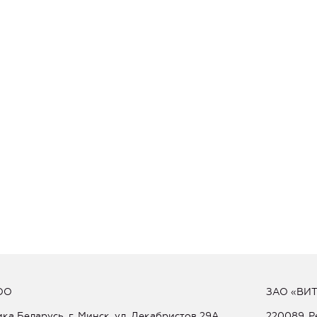
ОО
ЗАО «ВИ
ка Беларусь, г. Минск, ул. Декабристов 29А
220089, Р