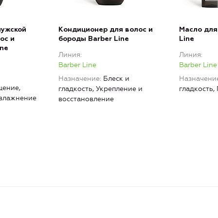
мужской
Кондиционер для волос и
Масло для
ос и
бороды Barber Line
Line
ine
Линия
Линия
Barber Line
Barber Line
Назначение
Блеск и
Назначени
ение,
гладкость, Укрепление и
гладкость,
Увлажнение
восстановление