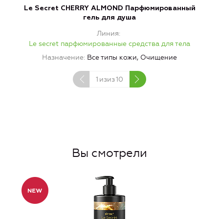
Le Secret CHERRY ALMOND Парфюмированный
L
гель для душа
Линия
Le secret парфюмированные средства для тела
Назначение
Все типы кожи, Очищение
1
изиз
10
Вы смотрели