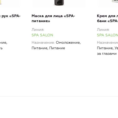
 рук «SPA-
Маска для лица «SPA-
Крем для 
питание»
бани «SPA
Линия
Линия
SPA SALON
SPA SALO
ние,
Назначение
Омоложение,
Назначени
ть
Питание, Питание
Питание, У
за глазами