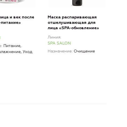
лица и век после
Маска распаривающая
SPA
-питание»
отшелушивающая для
вол
лица «SPA-обновление»
Лин
Линия
N
SPA
SPA SALON
е
Питание,
Наз
Назначение
Очищение
влажнение, Уход
глад
Укре
вос