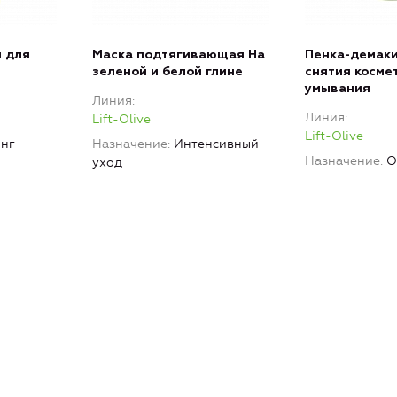
 для
Маска подтягивающая На
Пенка-демаки
зеленой и белой глине
снятия космет
умывания
Линия
Линия
Lift-Olive
Lift-Olive
нг
Назначение
Интенсивный
Назначение
О
уход