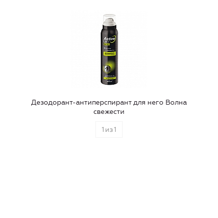
Дезодорант-антиперспирант для него Волна
свежести
1
из
1