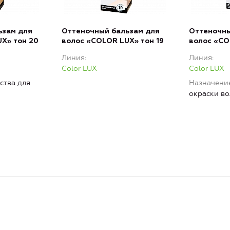
ьзам для
Оттеночный бальзам для
Оттеночны
X» тон 20
волос «COLOR LUX» тон 19
волос «CO
Линия
Линия
Color LUX
Color LUX
ства для
Назначени
окраски во