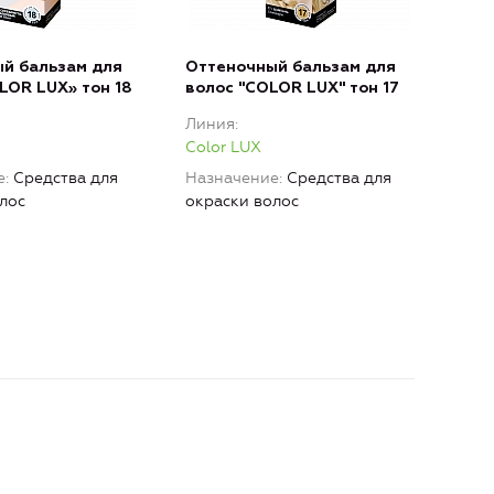
й бальзам для
Оттеночный бальзам для
Отт
LOR LUX» тон 18
волос "COLOR LUX" тон 17
вол
Линия
Лин
Color LUX
Colo
е
Средства для
Назначение
Средства для
Наз
лос
окраски волос
окра