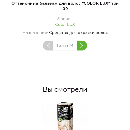
Оттеночный бальзам для волос "COLOR LUX" тон
О
09
Линия
Color LUX
Назначение
Средства для окраски волос
1
изиз
24
Вы смотрели