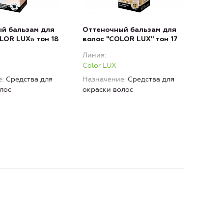
й бальзам для
Оттеночный бальзам для
Отт
LOR LUX» тон 18
волос "COLOR LUX" тон 17
вол
Линия
Лин
Color LUX
Colo
е
Средства для
Назначение
Средства для
Наз
лос
окраски волос
окра