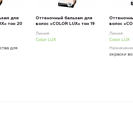
ьзам для
Оттеночный бальзам для
Оттеночны
X» тон 20
волос «COLOR LUX» тон 19
волос «CO
Линия
Линия
Color LUX
Color LUX
ства для
Назначени
окраски во