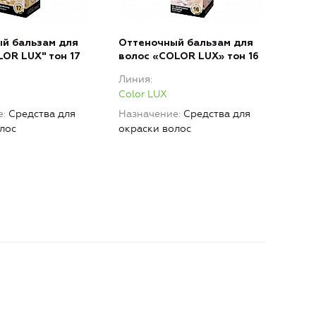
й бальзам для
Оттеночный бальзам для
Отт
LOR LUX" тон 17
волос «COLOR LUX» тон 16
вол
Линия
Лин
Color LUX
Colo
е
Средства для
Назначение
Средства для
Наз
лос
окраски волос
окра