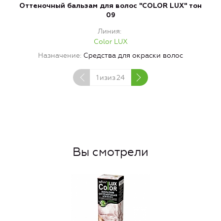
Оттеночный бальзам для волос "COLOR LUX" тон
О
09
Линия
Color LUX
Назначение
Средства для окраски волос
1
изиз
24
Вы смотрели