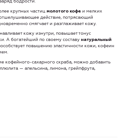
 заряд бодрости.
более крупных частиц
и мелких
молотого кофе
е отшелушивающее действие, потрясающий
новременно смягчает и разглаживает кожу.
навливает кожу изнутри, повышает тонус
жи. А богатейший по своему составу
натуральный
пособствует повышению эластичности кожи, кофеин
ием.
ие кофейного-сахарного скраба, можно добавить
ллюлита — апельсина, лимона, грейпфрута,