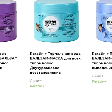
овые
Keratin + Термальная вода
Keratin +
н БАЛЬЗАМ
БАЛЬЗАМ-МАСКА для всех
БАЛЬЗАМ-
волос
типов волос
типов вол
 и
Двухуровневое
выпадения
восстановление
Линия
Линия
Keratin+
Keratin+