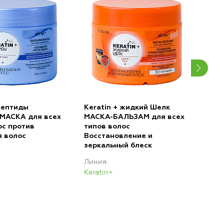
 Пептиды
Keratin + жидкий Шелк
Ker
МАСКА для всех
МАСКА-БАЛЬЗАМ для всех
КРЕ
ос против
типов волос
тип
 волос
Восстановление и
Вос
зеркальный блеск
Лин
Линия
Kera
Keratin+
Наз
глад
Очи