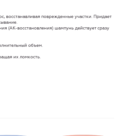
ос, восстанавливая поврежденные участки. Придает
есывание.
ия (АК-восстановления) шампунь действует сразу
олнительный объем.
ращая их ломкость.