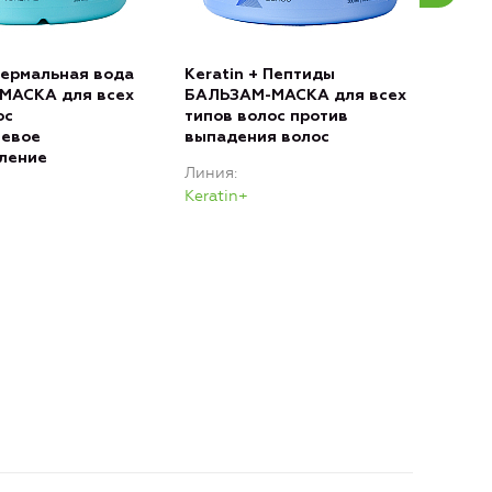
 Термальная вода
Keratin + Пептиды
Ker
МАСКА для всех
БАЛЬЗАМ-МАСКА для всех
МАС
ос
типов волос против
тип
невое
выпадения волос
Вос
ление
зер
Линия
Лин
Keratin+
Kera