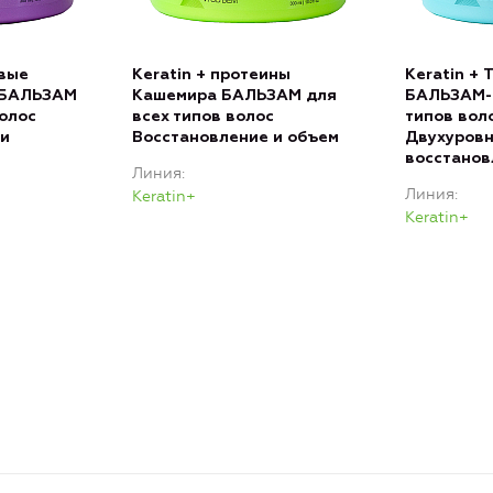
овые
Keratin + протеины
Keratin +
н БАЛЬЗАМ
Кашемира БАЛЬЗАМ для
БАЛЬЗАМ-
волос
всех типов волос
типов вол
 и
Восстановление и объем
Двухуров
восстанов
Линия
Линия
Keratin+
Keratin+