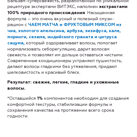
Бальзам-суперсвежесть, разработанный по уникальной
рецептуре экспертами ВИТЭКС, наполнен
экстрактами
. Насыщенная
100% природного происхождения
формула – это очень вкусный и полезный смузи-
рацион с
ЧАЕМ МАТЧА и ФРУКТОВЫМ МИКСОМ из
чиа, золотого апельсина, арбуза, зизифуса, кале,
моринги, сезама, индийского граната и цитруса
который оздоравливает волосы, помогает
сацума,
нормализовать себорегуляцию, дарит волосам
свежесть и позволяет им дольше оставаться чистыми.
Современные кондиционеры устраняют пушистость,
делают волосы гладкими без утяжеления, придают
шелковистость и красивый блеск.
Результат: свежие, легкие, гладкие и ухоженные
волосы.
*Оставшийся
компонентов необходим для создания
1%
комфортной текстуры, стабилизации формулы и
сохранения качества на протяжении всего срока
годности.