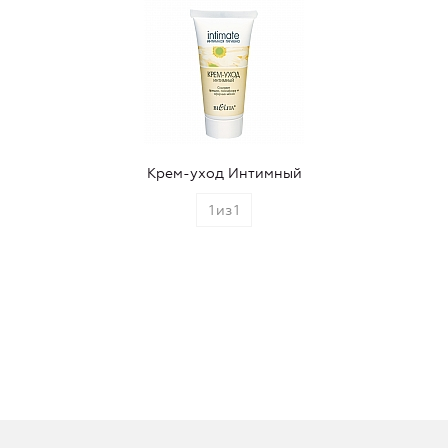
Крем-уход Интимный
1
из
1