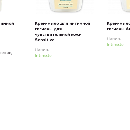
тимной
Крем-мыло для интимной
Крем-мыло
гигиены для
гигиены An
чувствительной кожи
Линия
Sensitive
Intimate
Линия
ение,
Intimate