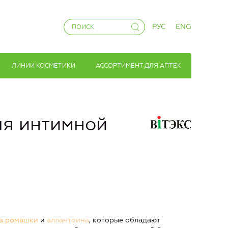
РУС
ENG
ЛИНИИ КОСМЕТИКИ
АССОРТИМЕНТ ДЛЯ АПТЕК
ля интимной
та ромашки
и
аллантоина
, которые обладают