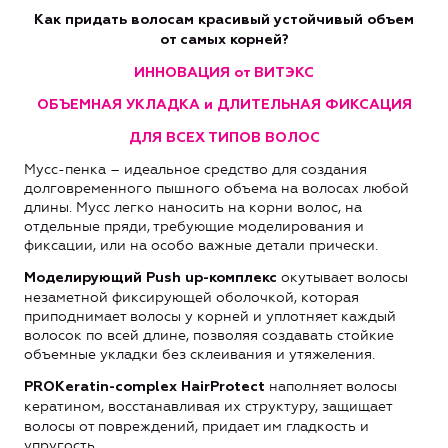
Как придать волосам красивый устойчивый объем
от самых корней?
ИННОВАЦИЯ от ВИТЭКС
ОБЪЕМНАЯ УКЛАДКА и ДЛИТЕЛЬНАЯ ФИКСАЦИЯ
ДЛЯ ВСЕХ ТИПОВ ВОЛОС
Мусс-пенка – идеальное средство для создания
долговременного пышного объема на волосах любой
длины. Мусс легко наносить на корни волос, на
отдельные пряди, требующие моделирования и
фиксации, или на особо важные детали прически.
окутывает волосы
Моделирующий Push u
p
-комплекс
незаметной фиксирующей оболочкой, которая
приподнимает волосы у корней и уплотняет каждый
волосок по всей длине, позволяя создавать стойкие
объемные укладки без склеивания и утяжеления.
наполняет волосы
PROKeratin
-
complex
HairProtect
кератином, восстанавливая их структуру,
защищает
волосы от повреждений, придает им гладкость и
упругость.