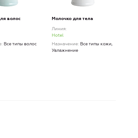
ля волос
Молочко для тела
Мыл
Линия
Лин
Hotel
Hote
е
Все типы волос
Назначение
Все типы кожи,
Наз
Увлажнение