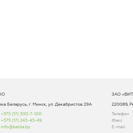
ОО
ЗАО «ВИ
ка Беларусь, г. Минск, ул. Декабристов 29А
220089, Р
+375 (17) 300-7-100
Телефон
+375 (17) 243-43-49
Факс
info@belita.by
E-mail