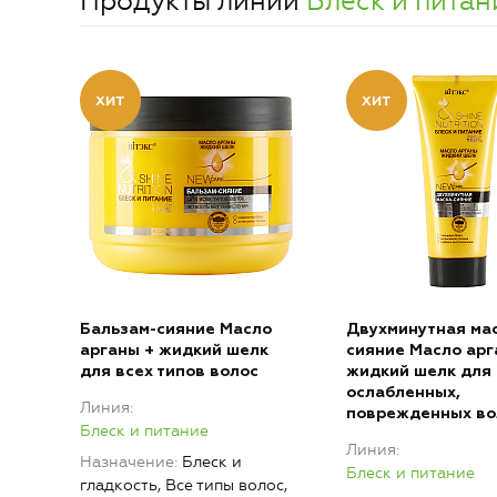
Продукты линии
Блеск и питан
Бальзам-сияние Масло
Двухминутная ма
арганы + жидкий шелк
сияние Масло арг
для всех типов волос
жидкий шелк для
ослабленных,
Линия
поврежденных во
Блеск и питание
Линия
Назначение
Блеск и
Блеск и питание
гладкость, Все типы волос,