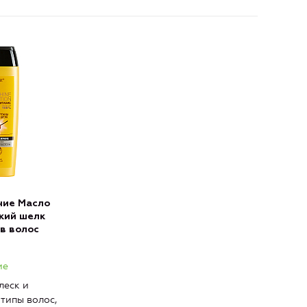
ние Масло
кий шелк
ов волос
ие
леск и
 типы волос,