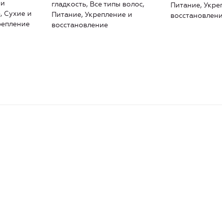
 и
гладкость, Все типы волос,
Питание, Укре
, Сухие и
Питание, Укрепление и
восстановлен
репление
восстановление