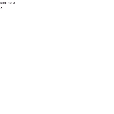
пление и
ие