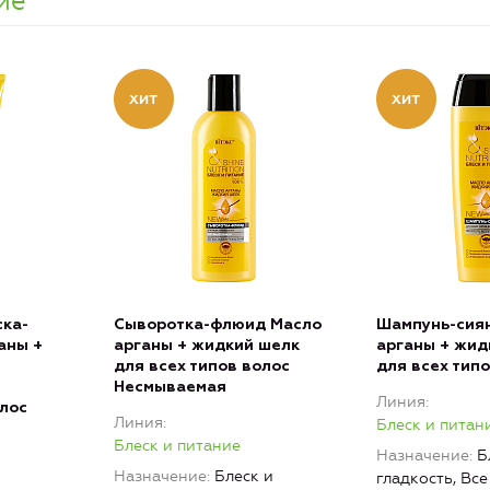
ие
ска-
Сыворотка-флюид Масло
Шампунь-сия
аны +
арганы + жидкий шелк
арганы + жид
для всех типов волос
для всех тип
Несмываемая
Линия
лос
Линия
Блеск и питан
Блеск и питание
Назначение
Б
Назначение
Блеск и
гладкость, Все