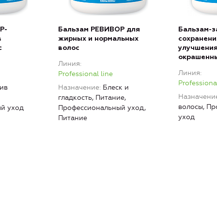
Р-
Бальзам РЕВИВОР для
Бальзам-з
в
жирных и нормальных
сохранени
с
волос
улучшения
окрашенны
Линия
Линия
Professional line
Professional
ив
Назначение
Блеск и
Назначени
гладкость, Питание,
волосы, П
й уход
Профессиональный уход,
уход
Питание