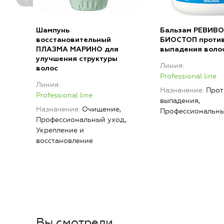
Шампунь
Бальзам РЕВИВО
восстановительный
БИОСТОП проти
ПЛАЗМА МАРИНО для
выпадения воло
улучшения структуры
Линия
волос
Professional line
Линия
Назначение
Прот
Professional line
выпадения,
Назначение
Очищение,
Профессиональны
Профессиональный уход,
Укрепление и
восстановление
Вы смотрели