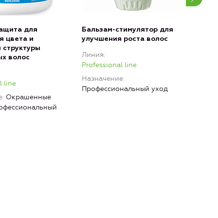
ащита для
Бальзам-стимулятор для
Бал
я цвета и
улучшения роста волос
бле
 структуры
вол
Линия
х волос
Лин
Professional line
Prof
Назначение
 line
Наз
Профессиональный уход
е
Окрашенные
глад
рофессиональный
Про