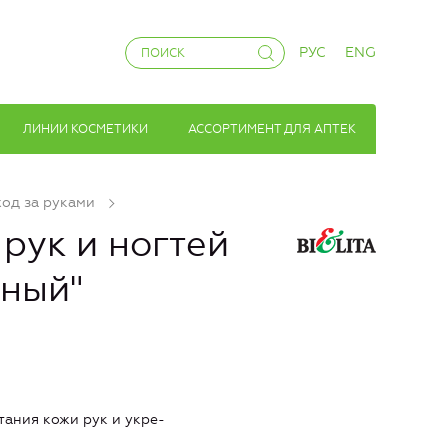
РУС
ENG
ЛИНИИ КОСМЕТИКИ
АССОРТИМЕНТ ДЛЯ АПТЕК
ход за руками
рук и ногтей
нный"
ания кожи рук и укре-