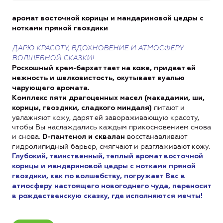
аромат восточной корицы и мандариновой цедры с
нотками пряной гвоздики
ДАРЮ КРАСОТУ, ВДОХНОВЕНИЕ И АТМОСФЕРУ
ВОЛШЕБНОЙ СКАЗКИ!
Роскошный крем-бархат тает на коже, придает ей
нежность и шелковистость, окутывает вуалью
чарующего аромата.
Комплекс пяти драгоценных масел (макадамии, ши,
питают и
корицы, гвоздики, сладкого миндаля)
увлажняют кожу, дарят ей завораживающую красоту,
чтобы Вы наслаждались каждым прикосновением снова
и снова.
восстанавливают
D-пантенол и сквалан
гидролипидный барьер, смягчают и разглаживают кожу.
Глубокий, таинственный, теплый аромат восточной
корицы и мандариновой цедры с нотками пряной
гвоздики, как по волшебству, погружает Вас в
атмосферу настоящего новогоднего чуда, переносит
в рождественскую сказку, где исполняются мечты!