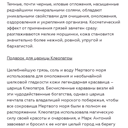
Темные, почти черные, иловые отложения, насыщенные
редчайшими минеральными солями, обладают
уникальными свойствами для очищения, омоложения,
оздоровления и укрепления организма. Косметический
эффект от применения грязей заметен сразу:
разглаживаются мелкие морщинки, кожа становится
значительно более нежной, ровной, упругой и
бархатистой.
Подарок для царицы Клеопатры
Целебнейшую грязь, соль и воду Мертвого моря
использовала для омоложения и необычайной
шелковой гладкости кожи легендарная красавица –
царица Клеопатра. Бесчисленные караваны везли ей
эти чудодейственные богатства, однако царица
мечтала стать владелицей морского побережья, чтобы
все сокровища Мертвого моря были в полном ее
распоряжении. Клеопатра использовала магическую
силу своей красоты и очарования, и Марк Антоний
завоевал и бросил к ее ногам целый город на берегу