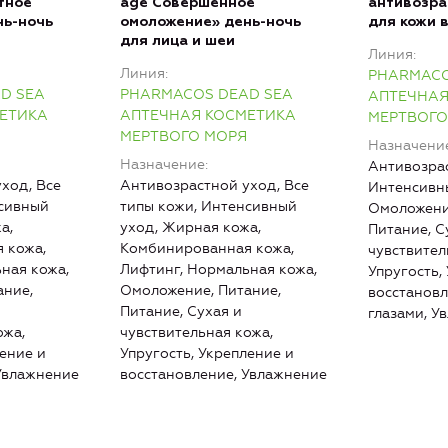
тное
age Совершенное
антивозра
нь-ночь
омоложение» день-ночь
для кожи в
для лица и шеи
Линия
Линия
PHARMACO
D SEA
PHARMACOS DEAD SEA
АПТЕЧНАЯ
ЕТИКА
АПТЕЧНАЯ КОСМЕТИКА
МЕРТВОГО
МЕРТВОГО МОРЯ
Назначени
Назначение
Антивозрас
ход, Все
Антивозрастной уход, Все
Интенсивны
нсивный
типы кожи, Интенсивный
Омоложени
а,
уход, Жирная кожа,
Питание, С
 кожа,
Комбинированная кожа,
чувствител
ная кожа,
Лифтинг, Нормальная кожа,
Упругость,
ание,
Омоложение, Питание,
восстановл
Питание, Сухая и
глазами, У
ожа,
чувствительная кожа,
ление и
Упругость, Укрепление и
Увлажнение
восстановление, Увлажнение