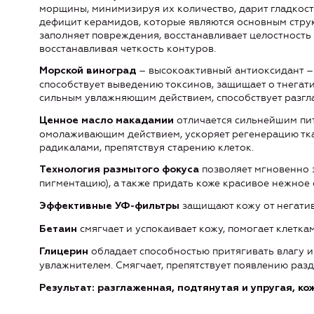
морщины, минимизируя их количество, дарит гладкост
дефицит керамидов, которые являются основным стру
заполняет повреждения, восстанавливает целостность 
восстанавливая четкость контуров.
– высокоактивный антиоксидант –
Морской виноград
способствует выведению токсинов, защищает о тнега
сильным увлажняющим действием, способствует разг
отличается сильнейшим пи
Ценное масло макадамии
омолаживающим действием, ускоряет регенерацию тка
радикалами, препятствуя старению клеток.
позволяет мгновенно 
Технология размытого фокуса
пигментацию), а также придать коже красивое нежное 
защищают кожу от негатив
Эффективные УФ-фильтры
смягчает и успокаивает кожу, помогает клетка
Бетаин
обладает способностью притягивать влагу и
Глицерин
увлажнителем. Смягчает, препятствует появлению раз
Результат: разглаженная, подтянутая и упругая, к