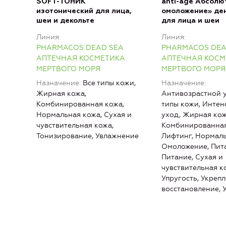
SOFT-ТОНИК
anti-age Абсолю
изотонический для лица,
омоложение» де
шеи и декольте
для лица и шеи
Линия
Линия
PHARMACOS DEAD SEA
PHARMACOS DEA
АПТЕЧНАЯ КОСМЕТИКА
АПТЕЧНАЯ КОСМ
МЕРТВОГО МОРЯ
МЕРТВОГО МОРЯ
Назначение
Все типы кожи,
Назначение
Жирная кожа,
Антивозрастной у
Комбинированная кожа,
типы кожи, Инте
Нормальная кожа, Сухая и
уход, Жирная кож
чувствительная кожа,
Комбинированная
Тонизирование, Увлажнение
Лифтинг, Нормаль
Омоложение, Пит
Питание, Сухая и
чувствительная к
Упругость, Укреп
восстановление, 