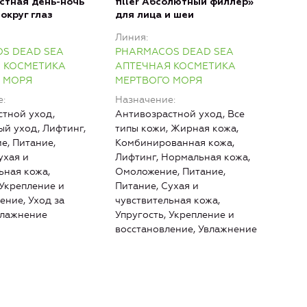
стная день-ночь
filler Абсолютный филлер»
fill
округ глаз
для лица и шеи
фил
Линия
Лин
S DEAD SEA
PHARMACOS DEAD SEA
PHA
 КОСМЕТИКА
АПТЕЧНАЯ КОСМЕТИКА
АПТ
 МОРЯ
МЕРТВОГО МОРЯ
МЕР
е
Назначение
Наз
тной уход,
Антивозрастной уход, Все
Анти
й уход, Лифтинг,
типы кожи, Жирная кожа,
типы
е, Питание,
Комбинированная кожа,
Ком
ухая и
Лифтинг, Нормальная кожа,
Лифт
ьная кожа,
Омоложение, Питание,
Омо
 Укрепление и
Питание, Сухая и
Пита
ение, Уход за
чувствительная кожа,
чувс
влажнение
Упругость, Укрепление и
Упру
восстановление, Увлажнение
восс