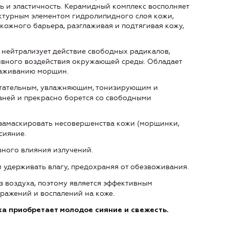
ь и эластичность. Керамидный комплекс восполняет
ктурным элементом гидролипидного слоя кожи,
кожного барьера, разглаживая и подтягивая кожу,
 нейтрализует действие свободных радикалов,
тивного воздействия окружающей среды. Обладает
лаживанию морщин.
тательным, увлажняющим, тонизирующим и
ней и прекрасно борется со свободными
замаскировать несовершенства кожи (морщинки,
сияние.
ного влияния излучений.
м удерживать влагу, предохраняя от обезвоживания.
з воздуха, поэтому является эффективным
дражений и воспалений на коже.
ожа приобретает молодое сияние и свежесть.