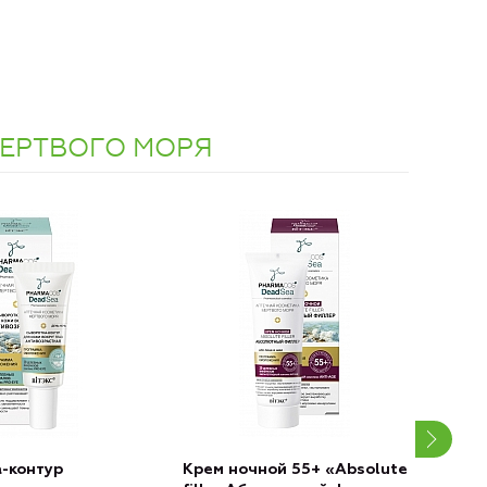
МЕРТВОГО МОРЯ
-контур
Крем ночной 55+ «Аbsolute
Кре