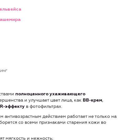
дельвейса
кашемира
инг
ствами
полноценного ухаживающего
ершенства и улучшает цвет лица, как
,
ВВ-крем
в фотофильтрах.
R-эффекту
 антивозрастным действием работает не только на
 борется со всеми признаками старения кожи во
ят мягкость и нежность;