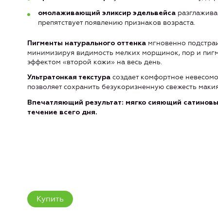
разглаживае
омолаживающий эликсир эдельвейса
препятствует появлению признаков возраста.
мгновенно подстраи
Пигменты натурального оттенка
минимизируя видимость мелких морщинок, пор и пигм
эффектом «второй кожи» на весь день.
создает комфортное невесомое
Ультратонкая текстура
позволяет сохранить безукоризненную свежесть макия
Впечатляющий результат: мягко сияющий сатиновый
течение всего дня.
Купить