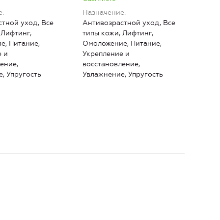
Cas
е
Назначение
Наз
тной уход, Все
Антивозрастной уход, Все
Анти
 Лифтинг,
типы кожи, Лифтинг,
Лиф
е, Питание,
Омоложение, Питание,
Пита
 и
Укрепление и
восс
ение,
восстановление,
Увла
, Упругость
Увлажнение, Упругость
глаз