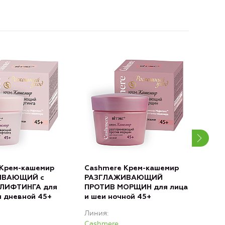
 Крем-кашемир
Cashmere Крем-кашемир
Cas
ВАЮЩИЙ с
РАЗГЛАЖИВАЮЩИЙ
Омо
 ЛИФТИНГА для
ПРОТИВ МОРЩИН для лица
каш
и дневной 45+
и шеи ночной 45+
гла
СТА
Линия
Лин
Cashmere