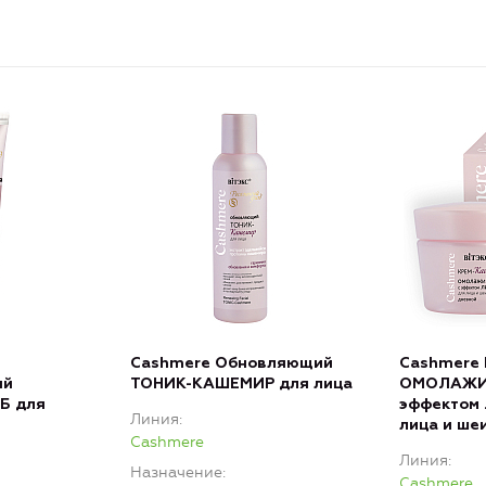
Cashmere Обновляющий
Cashmere
ий
ТОНИК-КАШЕМИР для лица
ОМОЛАЖИ
Б для
эффектом
Линия
лица и ше
Cashmere
Линия
Назначение
Cashmere