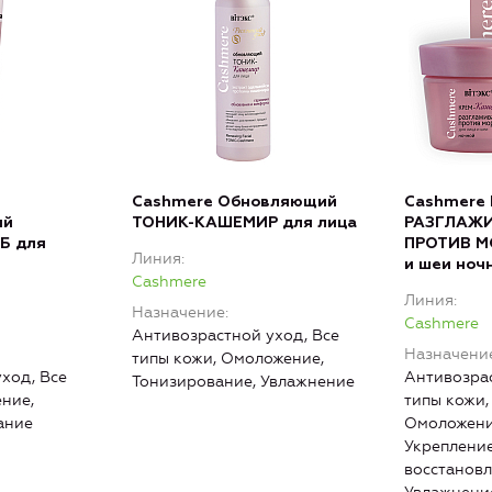
Cashmere Обновляющий
Cashmere
ий
ТОНИК-КАШЕМИР для лица
РАЗГЛАЖ
Б для
ПРОТИВ М
Линия
и шеи ноч
Cashmere
Линия
Назначение
Cashmere
Антивозрастной уход, Все
Назначени
типы кожи, Омоложение,
ход, Все
Антивозрас
Тонизирование, Увлажнение
ние,
типы кожи,
ание
Омоложени
Укрепление
восстановл