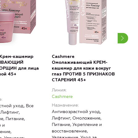
 Крем-кашемир
Cashmere
Cas
ИВАЮЩИЙ
Омолаживающий КРЕМ-
ОМ
ОРЩИН для лица
кашемир для кожи вокруг
СЫВ
ной 45+
глаз ПРОТИВ 5 ПРИЗНАКОВ
шеи
СТАРЕНИЯ 45+
Лин
Линия
Cas
Cashmere
е
Наз
Назначение
тной уход, Все
Анти
Антивозрастной уход,
 Лифтинг,
тип
Лифтинг, Омоложение,
е, Питание,
уход
Питание, Укрепление и
 и
Пита
восстановление,
ение,
восс
Увлажнение, Уход за