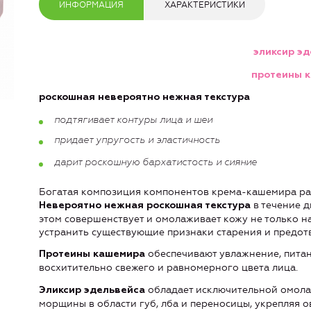
ИНФОРМАЦИЯ
ХАРАКТЕРИСТИКИ
эликсир э
протеины 
роскошная невероятно нежная текстура
подтягивает контуры лица и шеи
придает упругость и эластичность
дарит роскошную бархатистость и сияние
Богатая композиция компонентов крема-кашемира раз
в течение 
Н
евероятно нежная роскошная текстура
этом совершенствует и омолаживает кожу не только на
устранить существующие признаки старения и предот
обеспечивают увлажнение, пита
Протеины кашемира
восхитительно свежего и равномерного цвета лица.
обладает исключительной омол
Эликсир эдельвейса
морщины в области губ, лба и переносицы, укрепляя 