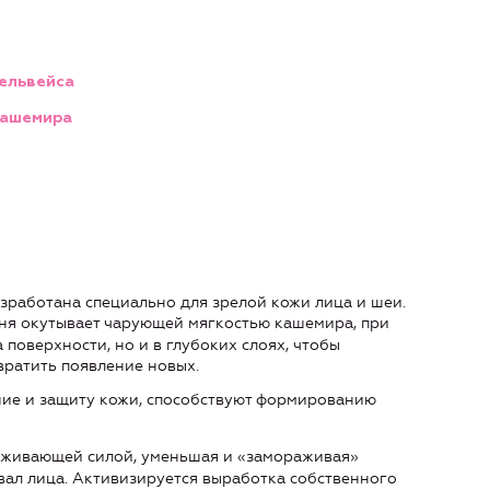
дельвейса
кашемира
работана специально для зрелой кожи лица и шеи.
дня окутывает чарующей мягкостью кашемира, при
 поверхности, но и в глубоких слоях, чтобы
вратить появление новых.
ние и защиту кожи, способствуют формированию
аживающей силой, уменьшая и «замораживая»
овал лица. Активизируется выработка собственного