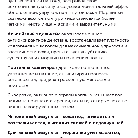
вуалью ложатся на кожу, раскрывая свою
исключительную силу и создавая моментальный эффект
обновлённой, упругой, подтянутой кожи. Морщинки
разглаживаются, контуры лица становятся более
четкими, черты лица – яркими и выразительными.
с оказывает мощное
Альпийский эдельвей
антиоксидантное действие, восстанавливает плотность
коллагеновых волокон для максимальной упругости и
эластичности кожи, препятствует углублению
существующих морщин и появлению новых.
дарят коже полноценное
Протеины кашемира
увлажнение и питание, активизируя процессы
регенерации, придавая роскошную мягкость и
нежность.
Сыворотка, активная с первой капли, уменьшает как
видимые признаки старения, так и те, которые пока не
видны невооружённым глазом.
Мгновенный результат: кожа подтягивается и
разглаживается, выглядит свежей и отдохнувшей.
Длительный результат: морщинки уменьшаются,