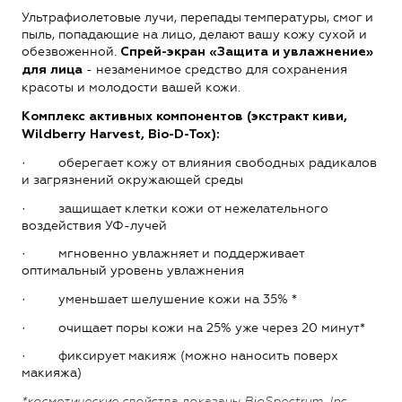
Ультрафиолетовые лучи, перепады температуры, смог и
пыль, попадающие на лицо, делают вашу кожу сухой и
обезвоженной.
Спрей-экран «Защита и увлажнение»
- незаменимое средство для сохранения
для лица
красоты и молодости вашей кожи.
Комплекс активных компонентов (экстракт киви,
Wildberry Harvest, Bio-D-Tox):
· оберегает кожу от влияния свободных радикалов
и загрязнений окружающей среды
· защищает клетки кожи от нежелательного
воздействия УФ-лучей
· мгновенно увлажняет и поддерживает
оптимальный уровень увлажнения
· уменьшает шелушение кожи на 35% *
· очищает поры кожи на 25% уже через 20 минут*
· фиксирует макияж (можно наносить поверх
макияжа)
*косметические свойства доказаны BioSpectrum, Inc,