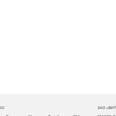
ОО
ЗАО «ВИ