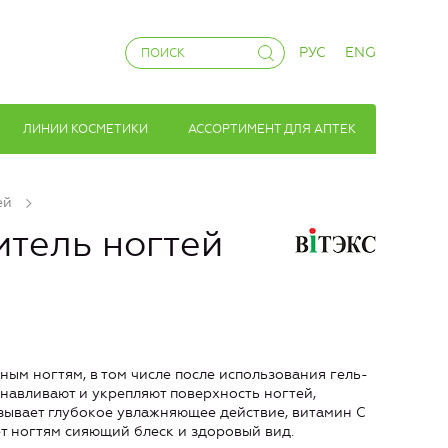
РУС
ENG
ЛИНИИ КОСМЕТИКИ
АССОРТИМЕНТ ДЛЯ АПТЕК
ей
тель ногтей
ым ногтям, в том числе после использования гель-
анавливают и укрепляют поверхность ногтей,
зывает глубокое увлажняющее действие, витамин C
т ногтям сияющий блеск и здоровый вид.